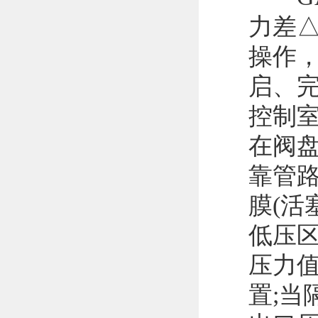
力差△
操作
启、完
控制
在阀
靠管
膜(活
低压区
压力
置;当