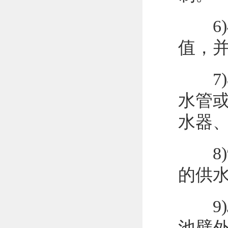
6)
值，
7)
水管
水器
8)
的供
9)J
池壁