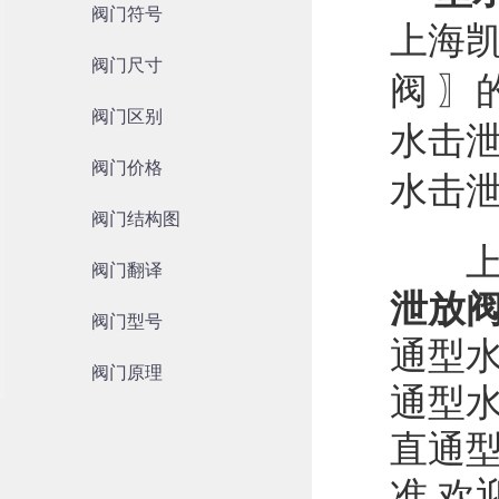
阀门符号
上海
阀门尺寸
阀 〗
阀门区别
水击泄
阀门价格
水击泄
阀门结构图
上海
阀门翻译
泄放
阀门型号
通型水
阀门原理
通型水
直通
准,