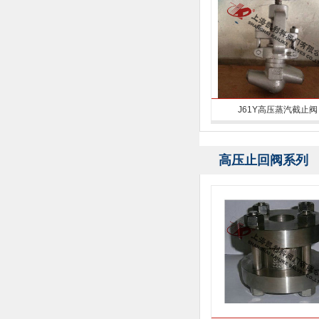
J61Y高压蒸汽截止阀
高压止回阀系列