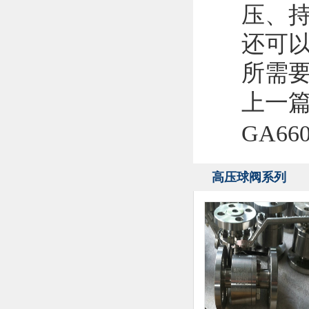
压、
还可
所需
上一
GA6
高压球阀系列