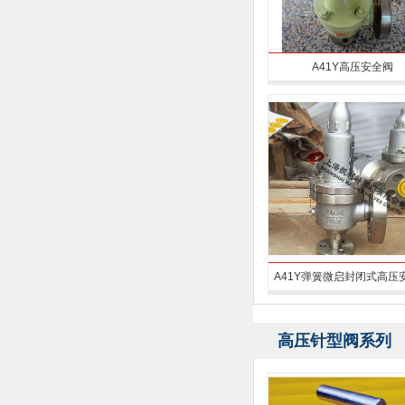
A41Y高压安全阀
A41Y弹簧微启封闭式高压
高压针型阀系列