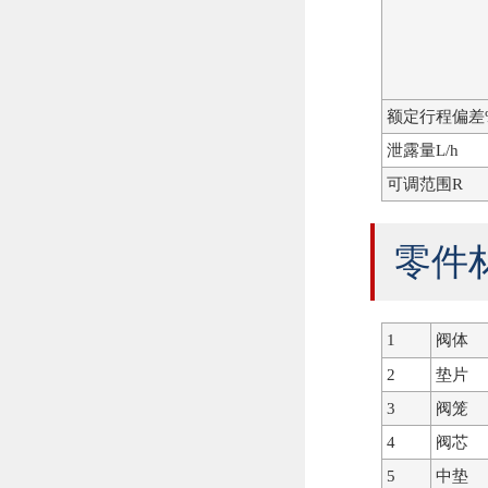
额定行程偏差
泄露量L/h
可调范围R
零件
1
阀体
2
垫片
3
阀笼
4
阀芯
5
中垫