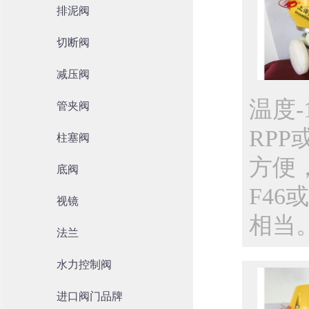
排泥阀
切断阀
减压阀
温度-
管夹阀
RP
柱塞阀
方便
底阀
F46
视镜
相当
法兰
水力控制阀
进口阀门品牌