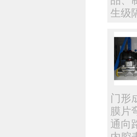
品、
生级
门形
膜片
通向
内腔