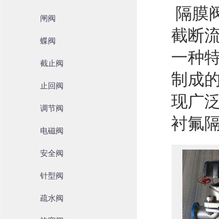
隔膜阀
闸阀
截断
蝶阀
一种
截止阀
制成
止回阀
现广
调节阀
衬氟
电磁阀
安全阀
针型阀
疏水阀