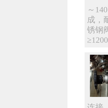
～14
成，
锈钢
≥12
连接