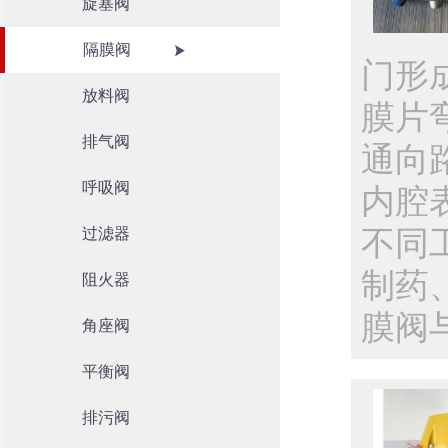
旋塞阀
隔膜阀
门形
放料阀
膜片
排气阀
通向
呼吸阀
内腔
过滤器
不同
制药
阻火器
膜阀
角座阀
平衡阀
排污阀