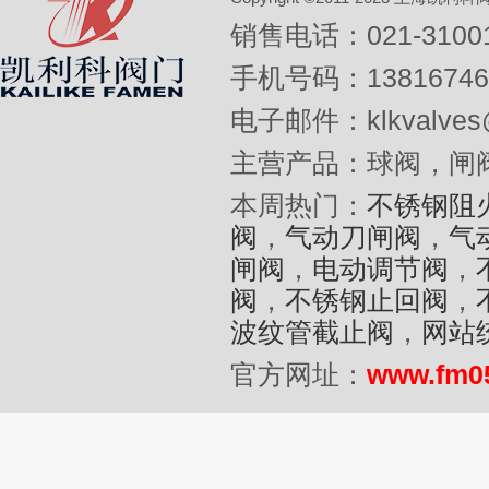
销售电话：021-31001
手机号码：13816746
电子邮件：klkvalves@
主营产品：球阀，闸
本周热门：
不锈钢阻
阀
，
气动刀闸阀
，
气
闸阀
，
电动调节阀
，
阀
，
不锈钢止回阀
，
波纹管截止阀
，
网站
官方网址：
www.fm0