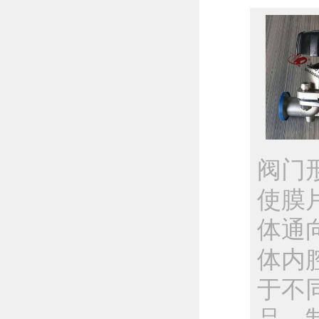
阀门
使膜
体通
体内
于不