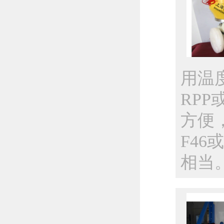
用温度
RP
方便
F46
相当