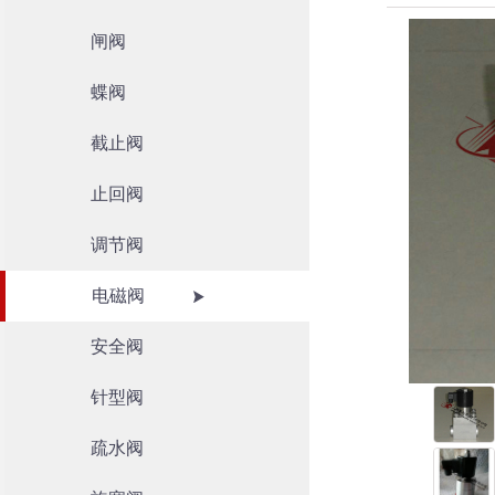
闸阀
蝶阀
截止阀
止回阀
调节阀
电磁阀
安全阀
针型阀
疏水阀