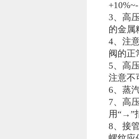
+10%
3、高
的金属
4、注
阀的正
5、高
注意不
6、蒸
7、高
用“→
8、接
螺纹应