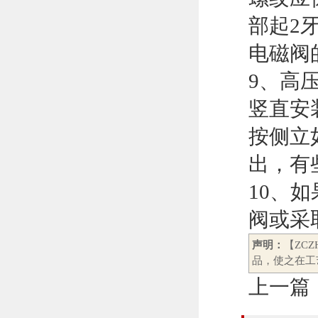
部起2
电磁阀
9、高
竖直安
按侧立
出，有
10、
阀或采
声明：
【ZC
品，使之在工
上一篇