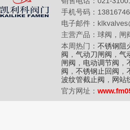
销售电话：021-31001
手机号码：13816746
电子邮件：klkvalves@
主营产品：球阀，闸
本周热门：
不锈钢阻
阀
，
气动刀闸阀
，
气
闸阀
，
电动调节阀
，
阀
，
不锈钢止回阀
，
波纹管截止阀
，
网站
官方网址：
www.fm0