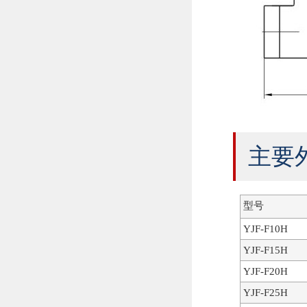
主要
型号
YJF-F10H
YJF-F15H
YJF-F20H
YJF-F25H