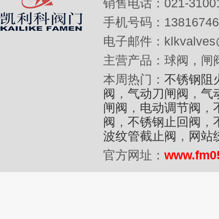
销售电话：021-31001
手机号码：13816746
电子邮件：klkvalves@
主营产品：球阀，闸
本周热门：
不锈钢阻
阀
，
气动刀闸阀
，
气
闸阀
，
电动调节阀
，
阀
，
不锈钢止回阀
，
波纹管截止阀
，
网站
官方网址：
www.fm0