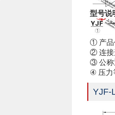
型号说
① 产
② 连接
③ 公称
④ 压力
YJF