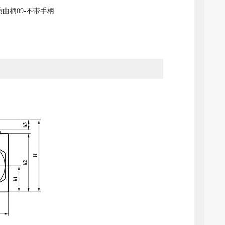
质曲柄09-不带手柄