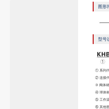
图形
型号
① 系列
② 连接代号
③ 阀体材
④ 球体材
⑤ 工作温
⑥ 其他