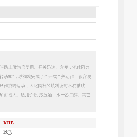
种管路上做为启闭用。开关迅速、方便，流体阻力
转动90°，球阀就完成了全开或全关动作，很容易
只作旋转运动，因此阀杆的填料密封不易被破
加而增大。适用介质:液压油、水一乙二醇、其它
KHB
球形