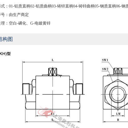
式：01-铝质直柄02-铝质曲柄03-铸锌直柄04-铸锌曲柄05-钢质直柄06-钢
序号：由生产商定
处理：空白-磷化、G-电镀黄锌
结构图