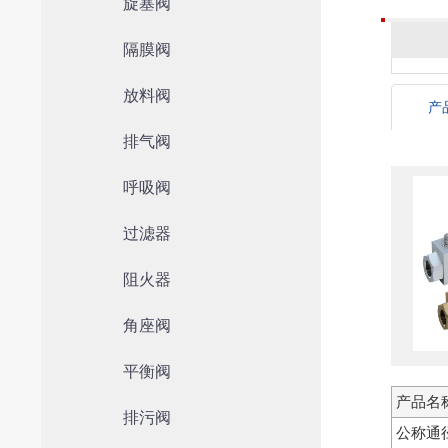
旋塞阀
隔膜阀
放料阀
产
排气阀
呼吸阀
过滤器
阻火器
角座阀
平衡阀
产品名
排污阀
公称通