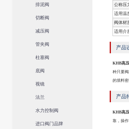
排泥阀
公称压
适用温
切断阀
阀体材
减压阀
适用介
管夹阀
产品
柱塞阀
KHB高
底阀
种只要阀
的填料密
视镜
产品
法兰
水力控制阀
KHB高
靠，操
进口阀门品牌