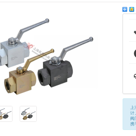
上
计
阀
携