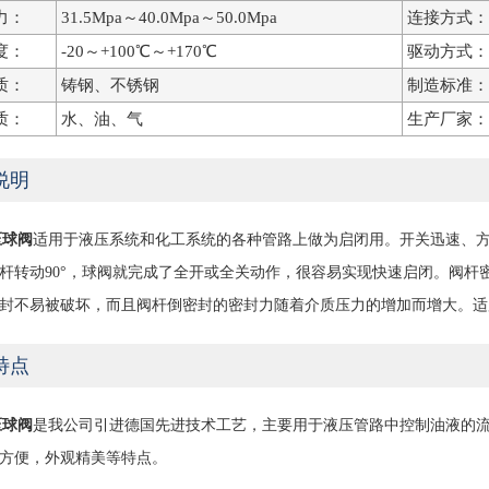
力：
31.5Mpa～40.0Mpa～50.0Mpa
连接方式：
度：
-20～+100℃～+170℃
驱动方式：
质：
铸钢、不锈钢
制造标准：
质：
水、油、气
生产厂家：
说明
压球阀
适用于液压系统和化工系统的各种管路上做为启闭用。开关迅速、
杆转动90°，球阀就完成了全开或全关动作，很容易实现快速启闭。阀杆
封不易被破坏，而且阀杆倒密封的密封力随着介质压力的增加而增大。适
特点
压球阀
是我公司引进德国先进技术工艺，主要用于液压管路中控制油液的
作方便，外观精美等特点。