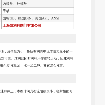
内螺纹、外螺纹
手动
国标GB、德国DIN、美国API、ANSI
上海凯利科阀门有限公司
方便，流体阻力小，是所有阀类中流体阻力最小的一
密封可靠。球阀启闭时阀杆只作旋转运动，因此阀杆
用介质:液压油、水一乙二醇、其它混合液体。
流通和截止，本型球阀具有流阻损失小，密封性能可