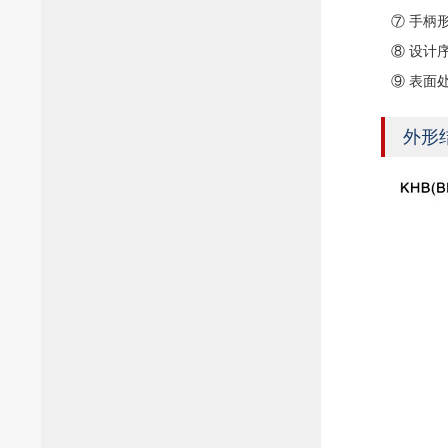
⑦ 手柄形
⑧ 设计
⑨ 表面
外形