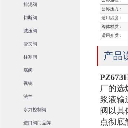
公称通径：
排泥阀
公称压力：
切断阀
适用温度：
阀体材质：
减压阀
适用介质：
管夹阀
产品
柱塞阀
底阀
PZ67
视镜
厂的选
法兰
浆液输
阀以其
水力控制阀
点彻底
进口阀门品牌