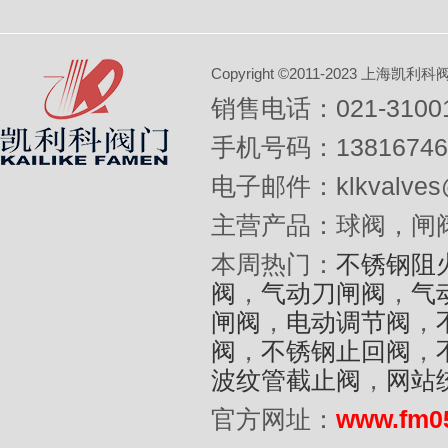
Copyright ©2011-2023 上
销售电话：021-31001
手机号码：13816746
电子邮件：klkvalves@
主营产品：球阀，闸
本周热门：
不锈钢阻
阀
，
气动刀闸阀
，
气
闸阀
，
电动调节阀
，
阀
，
不锈钢止回阀
，
波纹管截止阀
，
网站
官方网址：
www.fm0