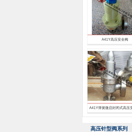
A41Y高压安全阀
A41Y弹簧微启封闭式高压
高压针型阀系列