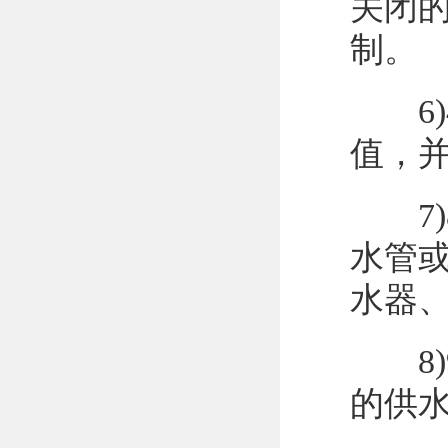
关闭
制。
6)
值，
7)
水管
水器
8)
的供