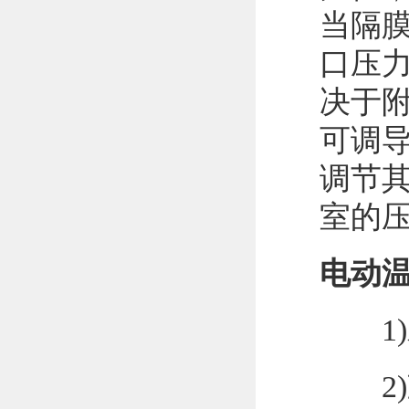
当隔膜
口压
决于
可调
调节其
室的
电动
1)
2)