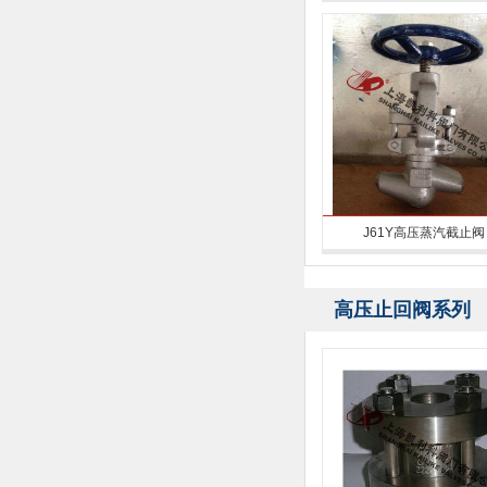
J61Y高压蒸汽截止阀
高压止回阀系列