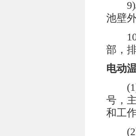
9)J
池壁
10)
部，
电动
(1)
号，
和工
(2)