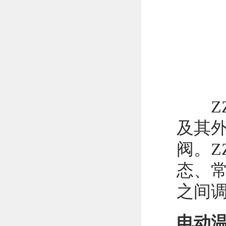
ZZ
及其
阀。Z
态、
之间
电动