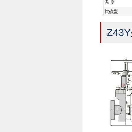
温 度
抗硫型
Z43