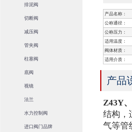
排泥阀
产品名称：
切断阀
公称通径：
减压阀
公称压力：
适用温度：
管夹阀
阀体材质：
柱塞阀
适用介质：
底阀
产品
视镜
法兰
Z43Y
结构，
水力控制阀
气等管
进口阀门品牌