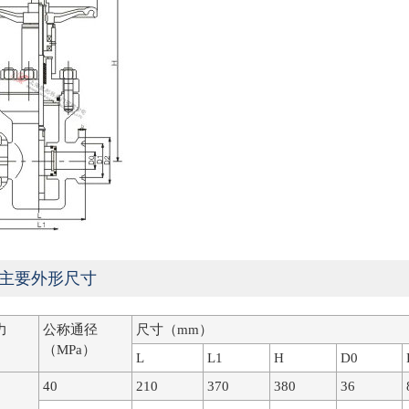
3Y主要外形尺寸
力
公称通径
尺寸（mm）
）
（MPa）
L
L1
H
D0
40
210
370
380
36