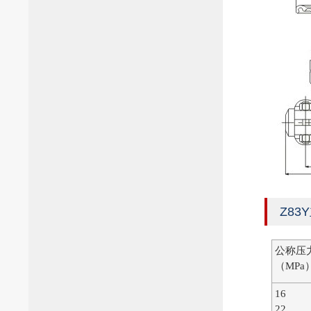
Z8
公称压
（MPa
16
22