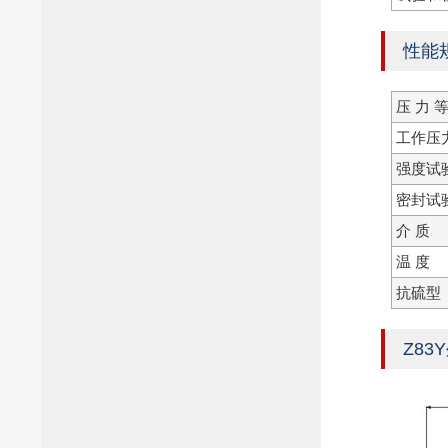
性能
压 力 等
工作压
强度试
密封试
介 质
温 度
抗硫型
Z83