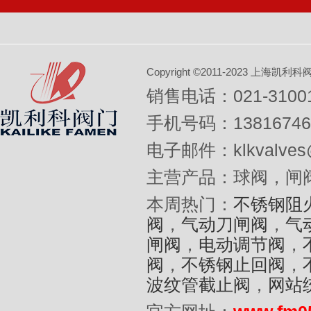
Copyright ©2011-2023 上
销售电话：021-31001
手机号码：13816746
电子邮件：klkvalves@
主营产品：球阀，闸
本周热门：
不锈钢阻
阀
，
气动刀闸阀
，
气
闸阀
，
电动调节阀
，
阀
，
不锈钢止回阀
，
波纹管截止阀
，
网站