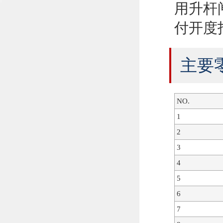
用升杆
付开度
主要
NO.
1
2
3
4
5
6
7