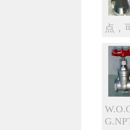
点，
W.O
G.NPT