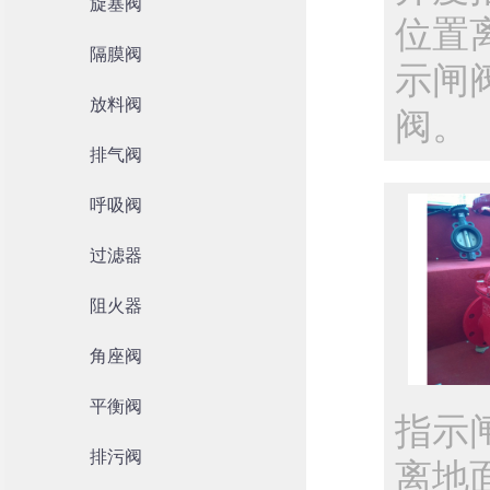
旋塞阀
位置
隔膜阀
示闸
放料阀
阀。
排气阀
呼吸阀
过滤器
阻火器
角座阀
平衡阀
指示
排污阀
离地