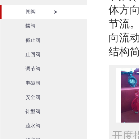
体方
闸阀
节流
蝶阀
向流
截止阀
结构
止回阀
调节阀
电磁阀
安全阀
针型阀
疏水阀
开度