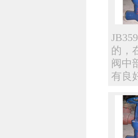
JB
的，
阀中
有良