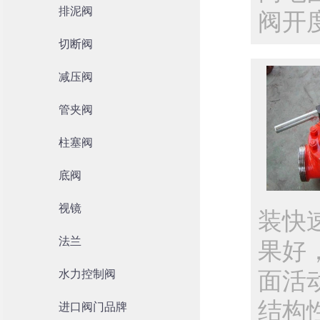
排泥阀
阀开
切断阀
减压阀
管夹阀
柱塞阀
底阀
视镜
装快
法兰
果好
水力控制阀
面活
结构
进口阀门品牌