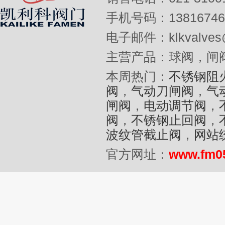
手机号码：13816746
电子邮件：klkvalves@
主营产品：球阀，闸
本周热门：
不锈钢阻
阀
，
气动刀闸阀
，
气
闸阀
，
电动调节阀
，
阀
，
不锈钢止回阀
，
波纹管截止阀
，
网站
官方网址：
www.fm0