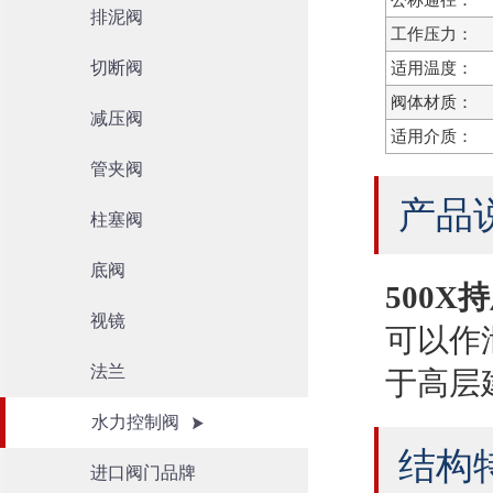
公称通径：
排泥阀
工作压力：
切断阀
适用温度：
阀体材质：
减压阀
适用介质：
管夹阀
产品
柱塞阀
底阀
500X
视镜
可以作
法兰
于高层
水力控制阀
结构
进口阀门品牌