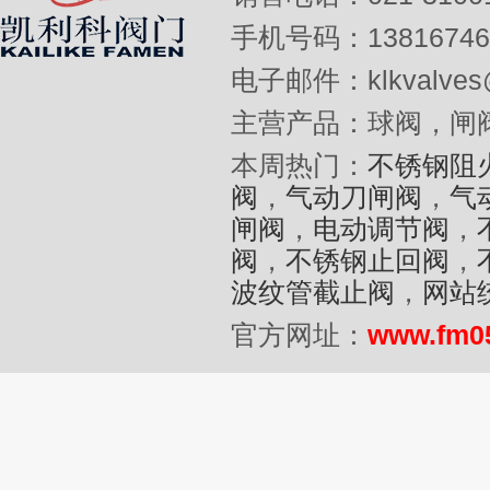
手机号码：13816746
电子邮件：klkvalves@
主营产品：球阀，闸
本周热门：
不锈钢阻
阀
，
气动刀闸阀
，
气
闸阀
，
电动调节阀
，
阀
，
不锈钢止回阀
，
波纹管截止阀
，
网站
官方网址：
www.fm0