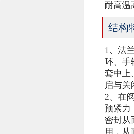
耐高温
结构
1、法
环、手
套中上
启与关
2、在
预紧力
密封从
用，从