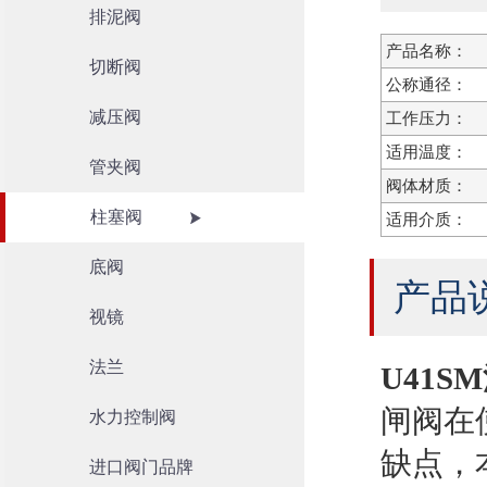
排泥阀
产品名称：
切断阀
公称通径：
减压阀
工作压力：
适用温度：
管夹阀
阀体材质：
柱塞阀
适用介质：
底阀
产品
视镜
法兰
U41S
闸阀在
水力控制阀
缺点，
进口阀门品牌