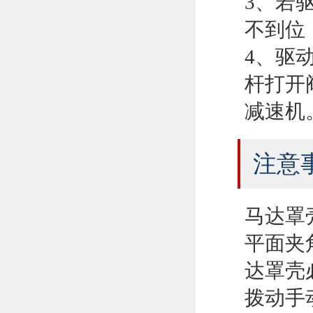
3、若
不到位
4、驱
杆打开
减速机
注意
马达罩
平面夹
达罩壳
拨动手