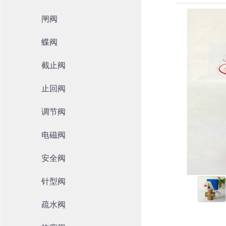
闸阀
蝶阀
截止阀
止回阀
调节阀
电磁阀
安全阀
针型阀
疏水阀