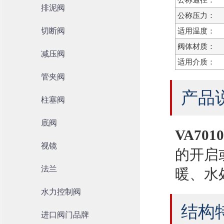
公称通径：
排泥阀
公称压力：
切断阀
适用温度：
阀体材质：
减压阀
适用介质：
管夹阀
产品
柱塞阀
底阀
VA70
视镜
的开启
法兰
暖、水
水力控制阀
结构
进口阀门品牌