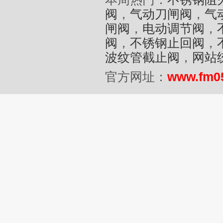
阀
，
气动刀闸阀
，
气
闸阀
，
电动调节阀
，
阀
，
不锈钢止回阀
，
波纹管截止阀
，
网站
官方网址：
www.fm0