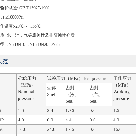
验和试验: GB/T13927-1992
:≤10000Psi
工作温度:-29℃～+538℃
用介质: 水，油，气等腐蚀性及非腐蚀性介质
径:DN6,DN10,DN15,DN20,DN25…
规范
公称压力
试验压力（MPa）Test pressure
工作压力
（MPa）
（MPa）
壳体
密封
密封
Nominal
Working
Shell
（液）
（气）
pressure
pressure
Seal
Seal
6
1.6
2.4
1.76
0.6
1.6
0P
4.0
6.0
4.4
0.6
4.0
60
16.0
24.0
17.6
0.6
16.0