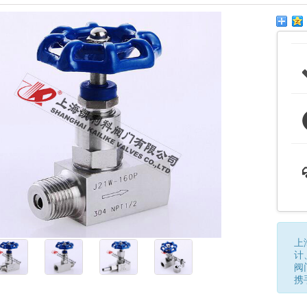
上
计
阀
携