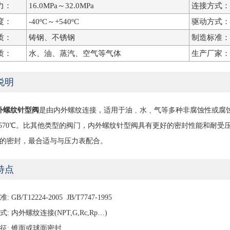
力：
16.0MPa～32.0MPa
连接方式：
度：
-40ºC～+540ºC
驱动方式：
质：
铸钢、不锈钢
制造标准：
质：
水、油、蒸汽、空气等气体
生产厂家：
说明
内外螺纹针型阀
是由内外螺纹连接，适用于油﹑水﹑气等多种非腐蚀性或腐蚀性介质，
℃ ≤570℃。比其他类型的阀门，内外螺纹针型阀具有更好的密封性能和耐
的密封，最合适与与压力表配合。
特点
: GB/T12224-2005 JB/T7747-1995
式: 内外螺纹连接(NPT,G,Rc,Rp…)
特征: 锥面或球面密封