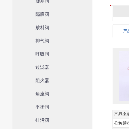
旋塞阀
隔膜阀
放料阀
产
排气阀
呼吸阀
过滤器
阻火器
角座阀
平衡阀
产品名
排污阀
公称通