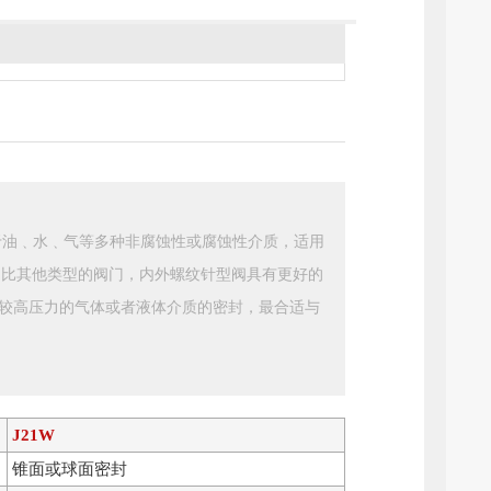
于油﹑水﹑气等多种非腐蚀性或腐蚀性介质，适用
 ≤570℃。比其他类型的阀门，内外螺纹针型阀具有更好的
较高压力的气体或者液体介质的密封，最合适与
J21W
锥面或球面密封