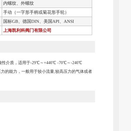
内螺纹、外螺纹
手动（一字形手柄或菊花形手轮）
国标GB、德国DIN、美国API、ANSI
上海凯利科阀门有限公司
适用于-29℃～+440℃ -70℃～-240℃
受压力的能力，一般用于较小流量,较高压力的气体或者