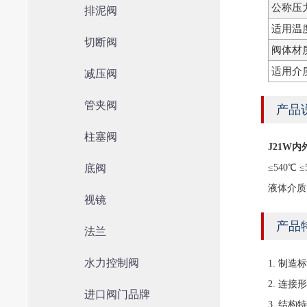
公称压
排泥阀
适用温
切断阀
阀体材
适用介
减压阀
管夹阀
产品
柱塞阀
J21W
底阀
≤540
液体介质
视镜
产品
法兰
水力控制阀
1. 制造标准
2. 连接形
进口阀门品牌
3. 结构