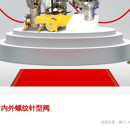
1W内外螺纹针型阀
您的位置：
阀门
-