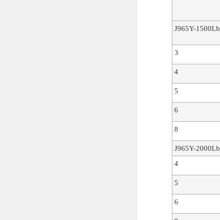
J965Y-1500Lb
3
4
5
6
8
J965Y-2000Lb
4
5
6