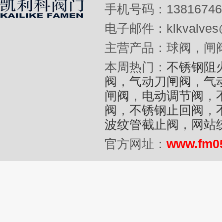
手机号码：13816746
电子邮件：klkvalves@
主营产品：球阀，闸
本周热门：
不锈钢阻
阀
，
气动刀闸阀
，
气
闸阀
，
电动调节阀
，
阀
，
不锈钢止回阀
，
波纹管截止阀
，
网站
官方网址：
www.fm0