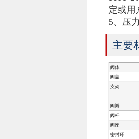
定或用
5、压力
主要
阀体
阀盖
支架
阀瓣
阀杆
阀座
密封环