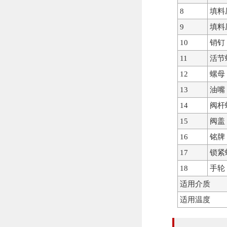
8
填料
9
填料
10
销钉
11
活节
12
螺母
13
油嘴
14
阀杆
15
阀盖
16
铭牌
17
锁紧
18
手轮
适用介质
适用温度