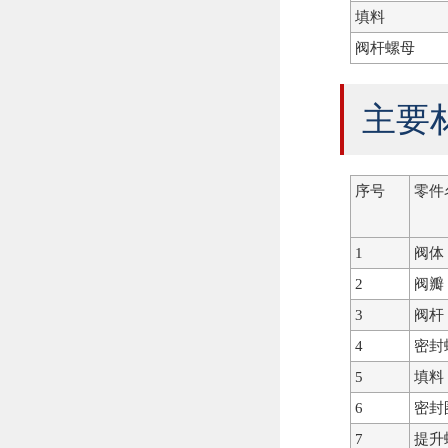
填料
阀杆螺母
主要
序号
零件
1
阀体
2
阀瓣
3
阀杆
4
密封
5
填料
6
密封
7
提升