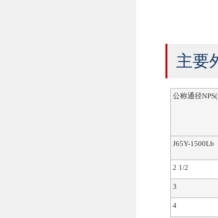
主要
公称通径NPS(i
J65Y-1500Lb
2 1/2
3
4