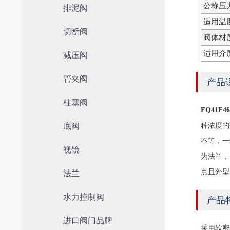
公称压
排泥阀
适用温
切断阀
阀体材
适用介
减压阀
管夹阀
产品
柱塞阀
FQ41F
底阀
种浓度的
不等，一
视镜
为法兰，
点且外型
法兰
水力控制阀
产品
进口阀门品牌
采用软密