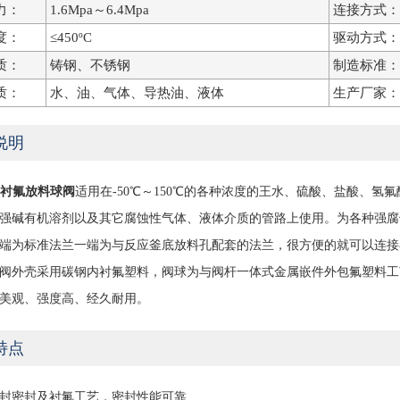
力：
1.6Mpa～6.4Mpa
连接方式：
度：
≤450ºC
驱动方式：
质：
铸钢、不锈钢
制造标准：
质：
水、油、气体、导热油、液体
生产厂家：
说明
46衬氟放料球阀
适用在-50℃～150℃的各种浓度的王水、硫酸、盐酸、氢
强碱有机溶剂以及其它腐蚀性气体、液体介质的管路上使用。为各种强腐
端为标准法兰一端为与反应釜底放料孔配套的法兰，很方便的就可以连接
阀外壳采用碳钢内衬氟塑料，阀球为与阀杆一体式金属嵌件外包氟塑料工
美观、强度高、经久耐用。
特点
封密封及衬氟工艺，密封性能可靠