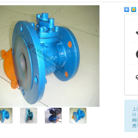
上
计
阀
携