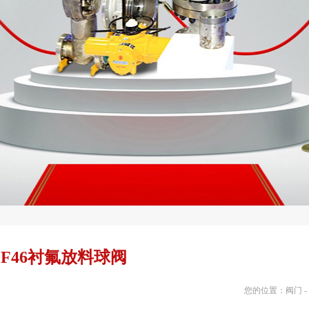
1F46衬氟放料球阀
您的位置：
阀门
-