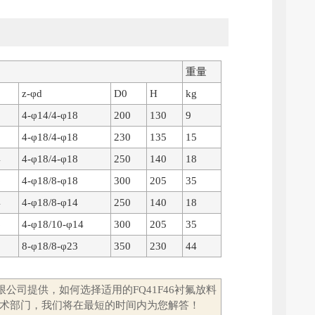
重量
z-φd
D0
H
kg
0
4-φ14/4-φ18
200
130
9
2
4-φ18/4-φ18
230
135
15
4
4-φ18/4-φ18
250
140
18
6
4-φ18/8-φ18
300
205
35
4
4-φ18/8-φ14
250
140
18
6
4-φ18/10-φ14
300
205
35
8
8-φ18/8-φ23
350
230
44
限公司提供，如何选择适用的FQ41F46衬氟放料
技术部门，我们将在最短的时间内为您解答！