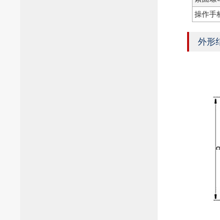
操作手
外形