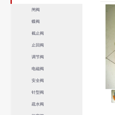
闸阀
蝶阀
截止阀
止回阀
调节阀
电磁阀
安全阀
针型阀
疏水阀