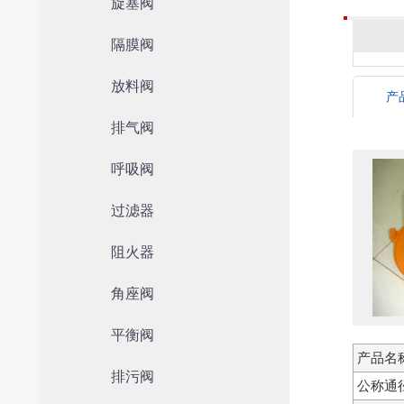
旋塞阀
隔膜阀
放料阀
产
排气阀
呼吸阀
过滤器
阻火器
角座阀
平衡阀
产品名
排污阀
公称通