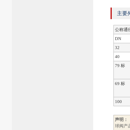
主要
公称通
DN
32
40
79 标
69 标
100
声明：
球阀产