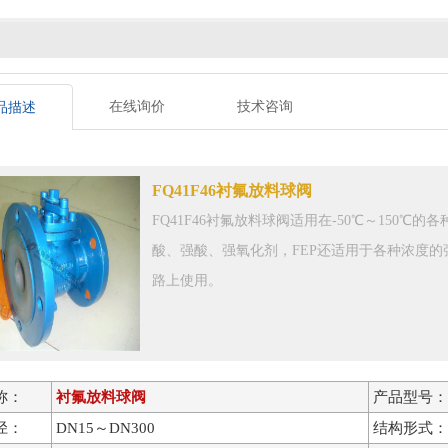
在线询价
技术咨询
品描述
FQ41F46衬氟放料球阀
FQ41F46衬氟放料球阀适用在-50℃～150
酸、强酸、强氧化剂，FEP还适用于各种浓度
路上使用。
称：
衬氟放料球阀
产品型号：
径：
DN15～DN300
结构形式：