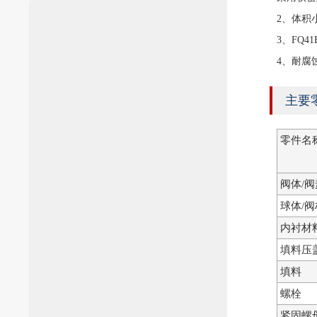
2、体积
3、FQ
4、耐腐
主要
零件名
阀体/阀
球体/阀
内衬材
填料压
填料
螺栓
紧固螺