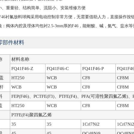
小、重量轻、结构简单、流阻小、安装维修方便
41F46衬氟放料球阀采用电动控制非常方便，无需要借助人力，直接操作按
蚀：阀体内腔及理体均包衬2.5-3mm厚的F46，能耐酸、碱，氨气、盐水
零部件材料
称
材料名称
FQ41F46-Z
FQ41F46-C
FQ41F46-P
FQ41F4
盖
HT250
WCB
CF8
CF8M
杆
WCB
WCB
CF8
CF8M
料
FEP(F46)、PCTFE(F3)、PTFE(F4)、PFA(可溶性聚四氟乙烯)
盖
HT250
WCB
CF8
CF8M
PTFE(F4)聚四氟乙烯
35
35
1Crl7Ni2
1Crl7Ni
母
45
45
OCrl8Ni9
OCrl8Ni