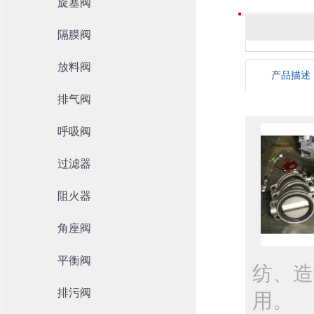
旋塞阀
隔膜阀
放料阀
产品描述
排气阀
呼吸阀
过滤器
阻火器
角座阀
平衡阀
纺、造
排污阀
用。