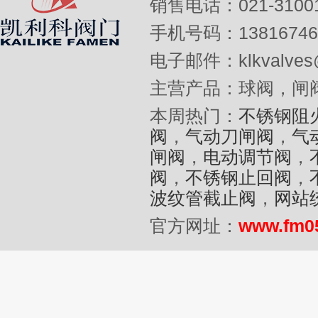
销售电话：021-31001
手机号码：13816746
电子邮件：klkvalves@
主营产品：球阀，闸
本周热门：
不锈钢阻
阀
，
气动刀闸阀
，
气
闸阀
，
电动调节阀
，
阀
，
不锈钢止回阀
，
波纹管截止阀
，
网站
官方网址：
www.fm0