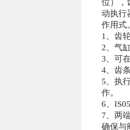
位），
动执行
作用式
1、齿
2、气
3、可
4、齿
5、执
作。
6、I
7、两
确保与