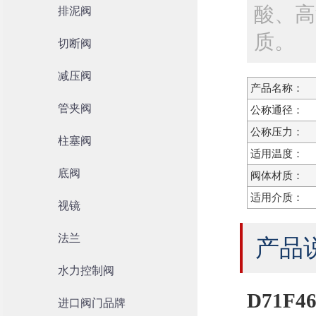
酸、高
排泥阀
质。
切断阀
减压阀
产品名称：
管夹阀
公称通径：
公称压力：
柱塞阀
适用温度：
底阀
阀体材质：
适用介质：
视镜
法兰
产品
水力控制阀
D71F
进口阀门品牌