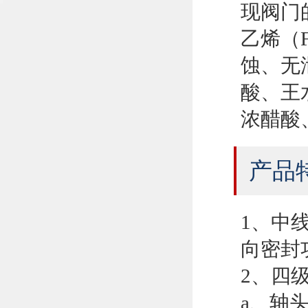
现阀门
乙烯（
蚀、无
酸、王
浓醋酸
产品
1、中
向密封
2、四
a、轴