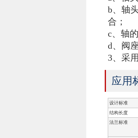
b、轴
合；
c、轴
d、阀
3、采
应用
设计标准
结构长度
法兰标准