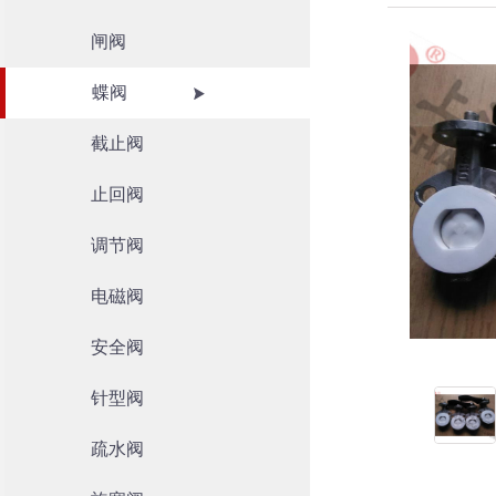
闸阀
蝶阀
截止阀
止回阀
调节阀
电磁阀
安全阀
针型阀
疏水阀