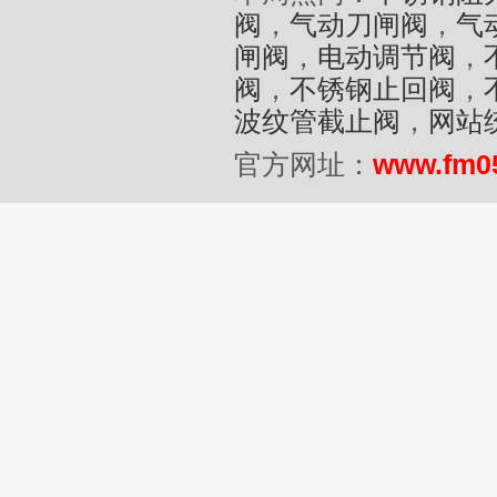
阀
，
气动刀闸阀
，
气
闸阀
，
电动调节阀
，
阀
，
不锈钢止回阀
，
波纹管截止阀
，
网站
官方网址：
www.fm0