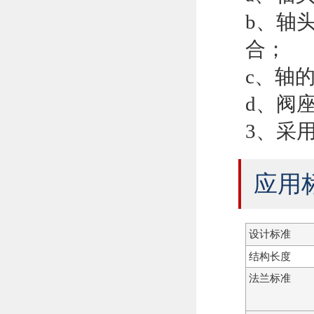
b、轴
合；
c、轴
d、阀
3、采
应用
设计标准
结构长度
法兰标准