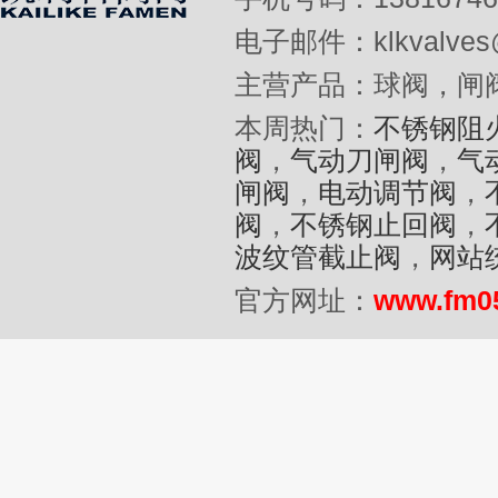
电子邮件：klkvalves@
主营产品：球阀，闸
本周热门：
不锈钢阻
阀
，
气动刀闸阀
，
气
闸阀
，
电动调节阀
，
阀
，
不锈钢止回阀
，
波纹管截止阀
，
网站
官方网址：
www.fm0