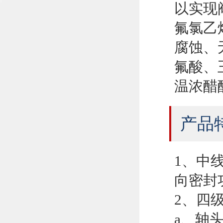
以实现
氟氯乙
腐蚀、
氟酸、
温浓醋
产品
1、中
向密封
2、四
a、轴