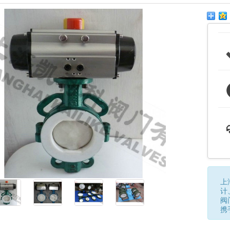
上
计
阀
携