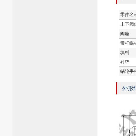
零件名
上下阀
阀座
带杆蝶
填料
衬垫
蜗轮手
外形