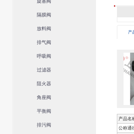
旋塞阀
隔膜阀
放料阀
产
排气阀
呼吸阀
过滤器
阻火器
角座阀
平衡阀
产品名
排污阀
公称通