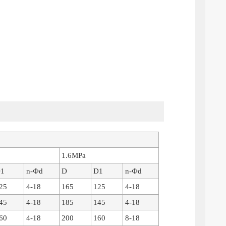
1.6MPa
1
n-Фd
D
D1
n-Фd
25
4-18
165
125
4-18
45
4-18
185
145
4-18
60
4-18
200
160
8-18