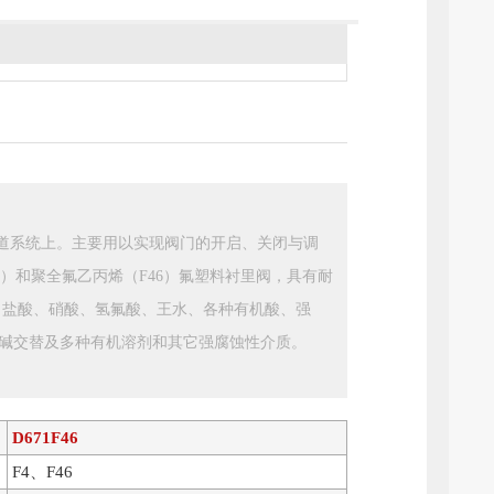
腐管道系统上。主要用以实现阀门的开启、关闭与调
3）和聚全氟乙丙烯（F46）氟塑料衬里阀，具有耐
、盐酸、硝酸、氢氟酸、王水、各种有机酸、强
碱交替及多种有机溶剂和其它强腐蚀性介质。
D671F46
F4、F46