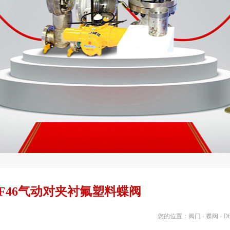
71F46气动对夹衬氟塑料蝶阀
您的位置：
阀门
-
蝶阀
-
D