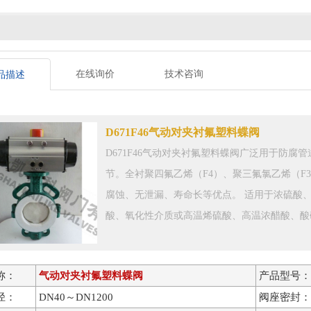
在线询价
技术咨询
品描述
D671F46气动对夹衬氟塑料蝶阀
D671F46气动对夹衬氟塑料蝶阀广泛用于防
节。全衬聚四氟乙烯（F4）、聚三氟氯乙烯（F
腐蚀、无泄漏、寿命长等优点。 适用于浓硫酸
酸、氧化性介质或高温烯硫酸、高温浓醋酸、酸
称：
气动对夹衬氟塑料蝶阀
产品型号：
径：
DN40～DN1200
阀座密封：