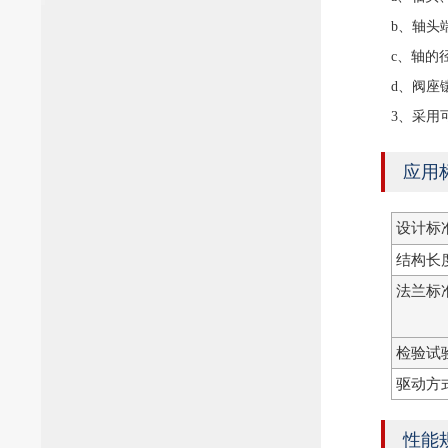
b、轴头
c、轴的
d、阀座
3、采用
应用
设计标
结构长
法兰标
检验试
驱动方
性能