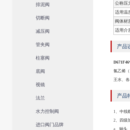
公称压
排泥阀
适用温
切断阀
阀体材
适用介
减压阀
管夹阀
产品
柱塞阀
D671
底阀
氯乙烯（
王水、各
视镜
产品
法兰
水力控制阀
1、中线
2、四级
进口阀门品牌
a、轴头