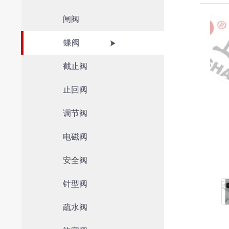
闸阀
蝶阀
截止阀
止回阀
调节阀
电磁阀
安全阀
针型阀
疏水阀