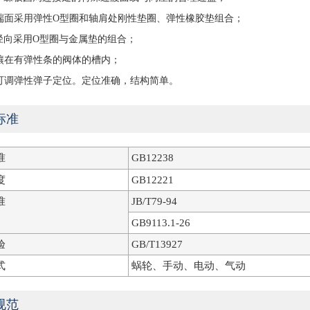
端面采用弹性O型圈和轴肩处刚性垫圈、弹性橡胶垫组合；
径向采用O型圈与金属垫的组合；
镶在有弹性条的阀体的槽内；
可调弹性弹子定位。定位准确，结构简单。
标准
准
GB12238
度
GB12221
准
JB/T79-94
GB9113.1-26
验
GB/T13927
式
蜗轮、手动、电动、气动
规范