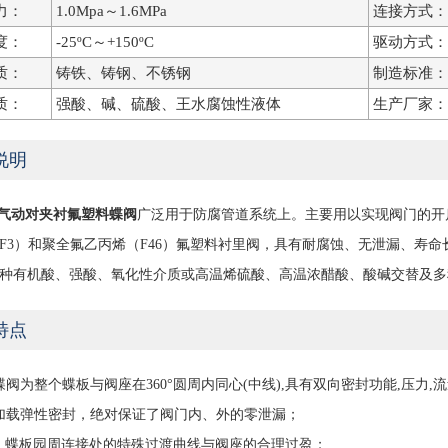
力：
1.0Mpa～1.6MPa
连接方式：
度：
-25ºC～+150ºC
驱动方式：
质：
铸铁、铸钢、不锈钢
制造标准：
质：
强酸、碱、硫酸、王水腐蚀性液体
生产厂家：
说明
F46气动对夹衬氟塑料蝶阀
广泛用于防腐管道系统上。主要用以实现阀门的开
F3）和聚全氟乙丙烯（F46）氟塑料衬里阀，具有耐腐蚀、无泄漏、寿
种有机酸、强酸、氧化性介质或高温烯硫酸、高温浓醋酸、酸碱交替及多
特点
蝶阀为整个蝶板与阀座在360°圆周内同心(中线),具有双向密封功能,压力,
加载弹性密封，绝对保证了阀门内、外的零泄漏；
、蝶板园周连接处的特殊过渡曲线与阀座的合理过盈；