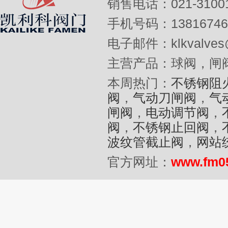
销售电话：021-31001
手机号码：13816746
电子邮件：klkvalves@
主营产品：球阀，闸
本周热门：
不锈钢阻
阀
，
气动刀闸阀
，
气
闸阀
，
电动调节阀
，
阀
，
不锈钢止回阀
，
波纹管截止阀
，
网站
官方网址：
www.fm0