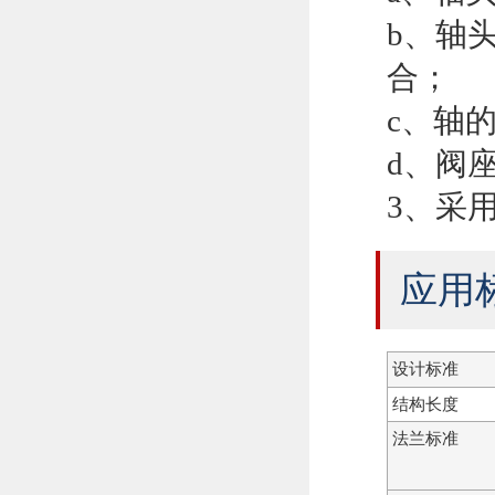
b、轴
合；
c、轴
d、阀
3、采
应用
设计标准
结构长度
法兰标准