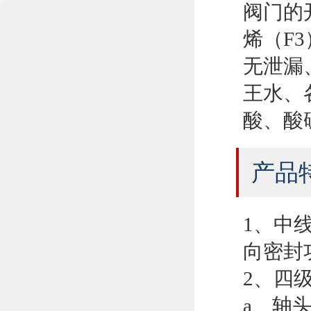
阀门的
烯（F
无泄漏
王水、
酸、酸
产品
1、中
向密封
2、四
a、轴