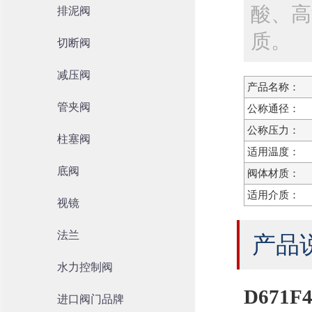
酸、高
排泥阀
质。
切断阀
减压阀
产品名称：
管夹阀
公称通径：
公称压力：
柱塞阀
适用温度：
底阀
阀体材质：
适用介质：
视镜
法兰
产品
水力控制阀
D671
进口阀门品牌