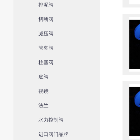
排泥阀
切断阀
减压阀
管夹阀
柱塞阀
底阀
视镜
法兰
水力控制阀
进口阀门品牌