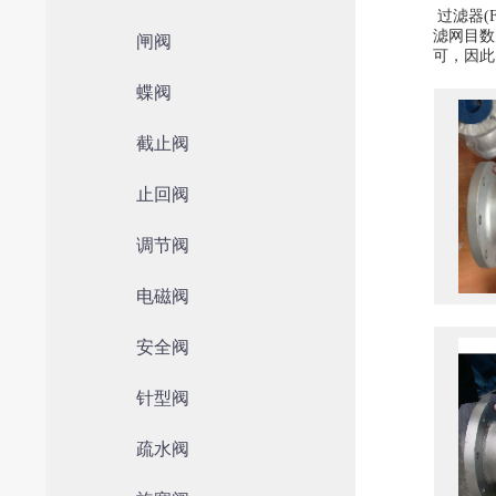
过滤器(
滤网目数
闸阀
可，因此
蝶阀
截止阀
止回阀
调节阀
电磁阀
安全阀
针型阀
疏水阀