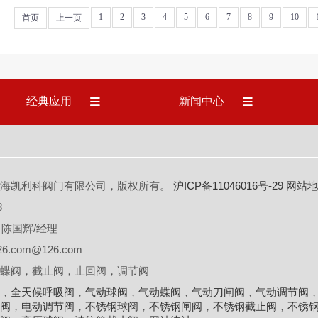
1
2
3
4
5
6
7
8
9
10
首页
上一页
经典应用
新闻中心
-2023 上海凯利科阀门有限公司，版权所有。
沪ICP备11046016号-29
网站地
8
8 陈国辉/经理
6.com@126.com
蝶阀，截止阀，止回阀，调节阀
，
全天候呼吸阀
，
气动球阀
，
气动蝶阀
，
气动刀闸阀
，
气动调节阀
阀
，
电动调节阀
，
不锈钢球阀
，
不锈钢闸阀
，
不锈钢截止阀
，
不锈