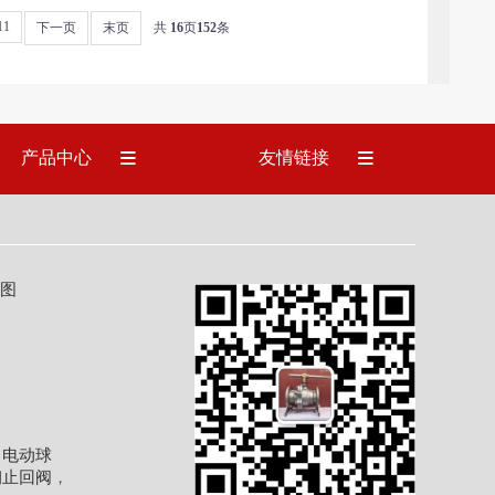
11
下一页
末页
共
16
页
152
条
产品中心
友情链接
图
，
电动球
钢止回阀
，